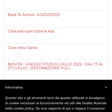
Back To School : A.S2021/2022
Corsi estivi per tutte le età
Corsi estivi Junior
NOVITA' - VIAGGIO STUDIO LUGLIO 2022 - DAL 17 AL
27 LUGLIO - DESTINAZIONE HULL
Corso di livello A1 il sabato - in partenza -
Informativa
×
Questo sito o gli strumenti terzi da questo utilizzati si avvalgono
Orario estivo del sabato
di cookie necessari al funzionamento ed utili alle finalità illustrate
nella cookie policy. Se vuoi saperne di più o negare il consenso