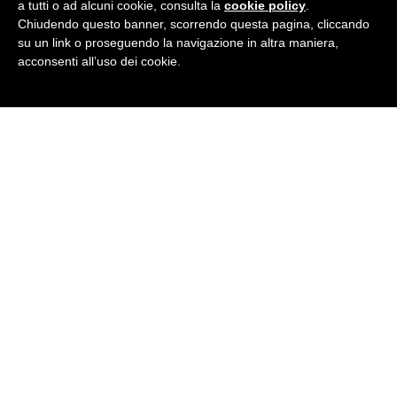
a tutti o ad alcuni cookie, consulta la
cookie policy
.
Aperte pre-iscrizioni a.s 2021/2022 per bambini e
Chiudendo questo banner, scorrendo questa pagina, cliccando
ragazzi - dai 3 ai 17 anni
su un link o proseguendo la navigazione in altra maniera,
acconsenti all’uso dei cookie.
Aperte pre-iscrizioni a.s 2021/2022 Adulti
In partenza a Settembre 2021 MINI CORSI BUSINESS
di 10 ore
CHIUSURA ESTIVA 2021
Corsi brevi di Practical English in partenza da novembre
- mattina
Novità corsi per adulti di mattina in offerta - Corsi brevi
di Practical English e Corsi di 60 ore di General English