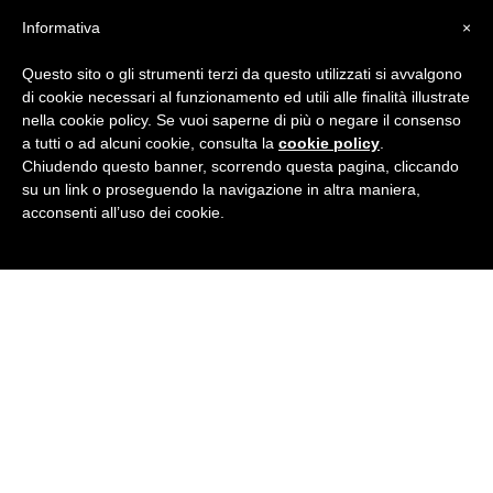
NOVITA' - VIAGGIO STUDIO LUGLIO 2022 - DAL 17 AL
27 LUGLIO - DESTINAZIONE HULL
Informativa
×
Questo sito o gli strumenti terzi da questo utilizzati si avvalgono
Corso di livello A1 il sabato - in partenza -
di cookie necessari al funzionamento ed utili alle finalità illustrate
nella cookie policy. Se vuoi saperne di più o negare il consenso
a tutti o ad alcuni cookie, consulta la
cookie policy
.
Chiudendo questo banner, scorrendo questa pagina, cliccando
Orario estivo del sabato
su un link o proseguendo la navigazione in altra maniera,
acconsenti all’uso dei cookie.
Aperte pre-iscrizioni a.s 2021/2022 per bambini e
ragazzi - dai 3 ai 17 anni
Aperte pre-iscrizioni a.s 2021/2022 Adulti
In partenza a Settembre 2021 MINI CORSI BUSINESS
di 10 ore