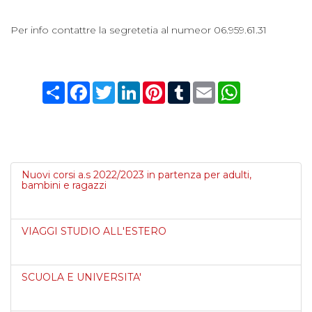
Per info contattre la segretetia al numeor 06.959.61.31
Condividi
Facebook
Twitter
LinkedIn
Pinterest
Tumblr
Email
WhatsApp
Nuovi corsi a.s 2022/2023 in partenza per adulti,
bambini e ragazzi
VIAGGI STUDIO ALL'ESTERO
SCUOLA E UNIVERSITA'