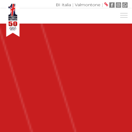
BI Italia
|
Valmontone
|