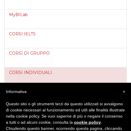
MyBILab
CORSI IELTS
CORSI DI GRUPPO
CORSI INDIVIDUALI
CORSI AZIENDALI
Informativa
×
Questo sito o gli strumenti terzi da questo utilizzati si avvalgono
di cookie necessari al funzionamento ed utili alle finalità illustrate
JUNIOR ACADEMY: Corsi per bimbi e ragazzi
nella cookie policy. Se vuoi saperne di più o negare il consenso
a tutti o ad alcuni cookie, consulta la
cookie policy
.
Chiudendo questo banner, scorrendo questa pagina, cliccando
LEZIONI INDIVIDUALI