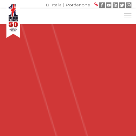
BI Italia
|
Pordenone
|