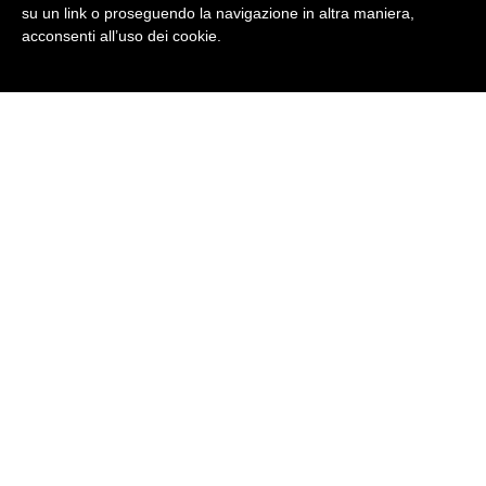
IN OGNI LINGUA
su un link o proseguendo la navigazione in altra maniera,
acconsenti all’uso dei cookie.
CORSO ONLINE BRITISH INSTITUTES
VACANZE STUDIO:
per ragazzi 14-18 anni e adulti
SERVIZI LINGUISTICI:
Interpretariati, traduzioni...
CORSI D'INGLESE
CORSI DI TEDESCO
CORSI DI FRANCESE