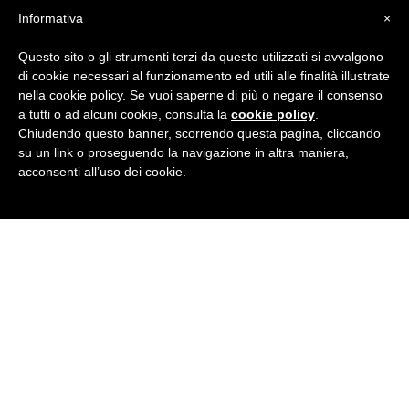
Informativa
×
CORSO ONLINE BRITISH INSTITUTES
Questo sito o gli strumenti terzi da questo utilizzati si avvalgono
di cookie necessari al funzionamento ed utili alle finalità illustrate
nella cookie policy. Se vuoi saperne di più o negare il consenso
VACANZE STUDIO:
a tutti o ad alcuni cookie, consulta la
cookie policy
.
per ragazzi 14-18 anni e adulti
Chiudendo questo banner, scorrendo questa pagina, cliccando
su un link o proseguendo la navigazione in altra maniera,
acconsenti all’uso dei cookie.
SERVIZI LINGUISTICI:
Interpretariati, traduzioni...
CORSI D'INGLESE
CORSI DI TEDESCO
CORSI DI FRANCESE