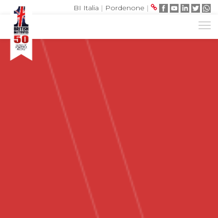
BI Italia
|
Pordenone
|