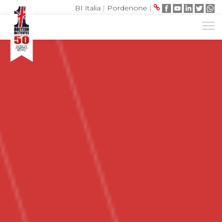
BI Italia
|
Pordenone
|