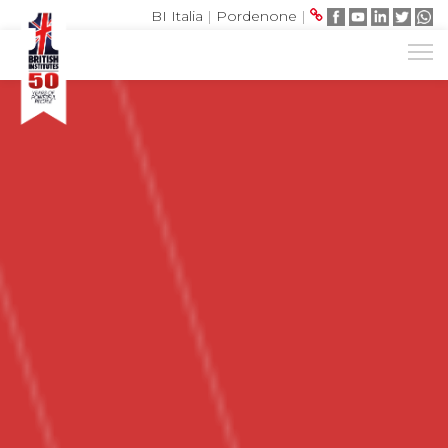
BI Italia
|
Pordenone
|