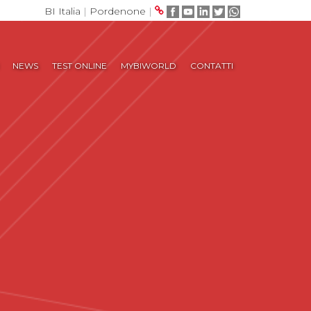
BI Italia
|
Pordenone
|
NEWS
TEST ONLINE
MYBIWORLD
CONTATTI