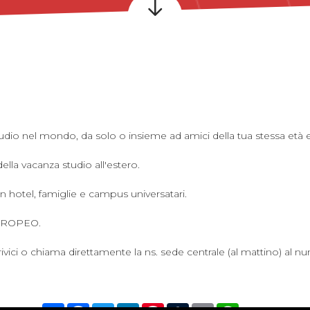
udio nel mondo, da solo o insieme ad amici della tua stessa età
ella vacanza studio all'estero.
in hotel, famiglie e campus universatari.
UROPEO.
ivici
o chiama direttamente la ns. sede centrale (al mattino) al nu
Condividi
Facebook
Twitter
LinkedIn
Pinterest
Tumblr
Email
WhatsApp