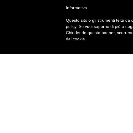
Informativa
Questo sito o gli strumenti terzi da q
policy. Se vuoi saperne di più o neg
Chiudendo questo banner, scorrendo
dei cookie.
BRITISH INSTITUTES
Porde
V.le G. Marconi, 26 - 33170 Pordenon
Tel
+39-0434-241042
· E-Mail:
pordenone@britis
P.Iva 04252640273